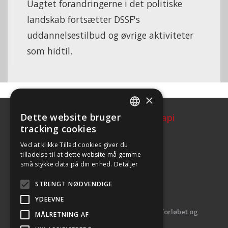
Uagtet forandringerne i det politiske
landskab fortsætter DSSF's
uddannelsestilbud og øvrige aktiviteter
som hidtil.
×
Dette website bruger
Dansk Selskab for Sportsfysioterapi
DEFAULT LANGUAGE
tracking cookies
DANISH
Ved at klikke Tillad cookies giver du
tilladelse til at dette website må gemme
små stykke data på din enhed.
Detaljer
Formand
Lars Damsbo
STRENGT NØDVENDIGE
ld@sportsfysioterapi.dk
YDEEVNE
Tlf.: 42 63 90 53
Spørgsmål og rådgivning vedr. Uddannelsesforløbet og
MÅLRETNING AF
eksamener
: