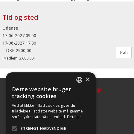
Tid og sted
Odense
17-06-2027 09:00-
17-06-2027 17:00
DKK 2900,00
(Medlem: 2.600,00)
×
Dette website bruger
Dansk Selskab for Sportsfysioterapi
DEFAULT LANGUAGE
tracking cookies
DANISH
Ved at klikke Tillad cookies giver du
tilladelse til at dette website må gemme
små stykke data på din enhed.
Detaljer
Formand
Lars Damsbo
STRENGT NØDVENDIGE
ld@sportsfysioterapi.dk