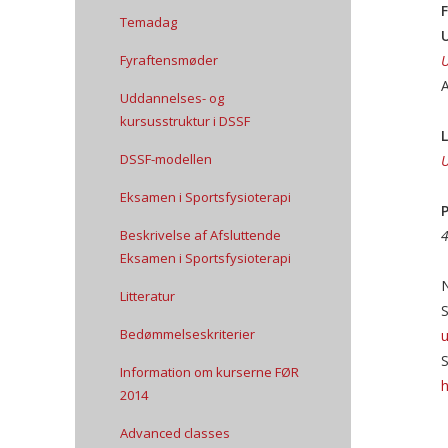
Temadag
U
Fyraftensmøder
U
A
Uddannelses- og
kursusstruktur i DSSF
L
DSSF-modellen
U
Eksamen i Sportsfysioterapi
P
Beskrivelse af Afsluttende
4
Eksamen i Sportsfysioterapi
N
Litteratur
Bedømmelseskriterier
u
S
Information om kurserne FØR
2014
Advanced classes