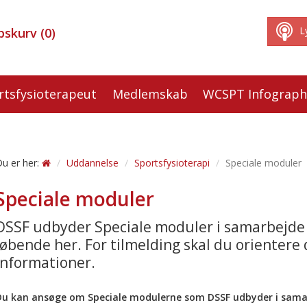
L
bskurv
(
0
)
rtsfysioterapeut
Medlemskab
WCSPT Infograph
u er her:
Uddannelse
Sportsfysioterapi
Speciale moduler
Speciale moduler
DSSF udbyder Speciale moduler i samarbejd
løbende her. For tilmelding skal du orientere d
informationer.
Du kan ansøge om Speciale modulerne som DSSF udbyder i sam