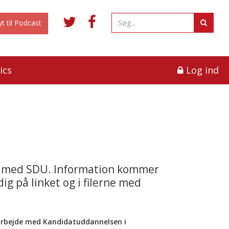
yt til Podcast
ics
Log ind
e med SDU. Information kommer
ig på linket og i filerne med
arbejde med Kandidatuddannelsen i