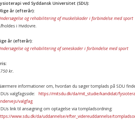
Fysioterapi ved Syddansk Universitet (SDU):
lige år (efterår):
ndersøgelse og rehabilitering af muskelskader i forbindelse med sport
fholdes i Hvidovre.
ige år (efterår):
ndersøgelse og rehabilitering af seneskader i forbindelse med sport
ris:
750 kr.
ærmere informationer om, hvordan du søger tomplads på SDU finder 
SDUs valgfagsside:
https://mitsdu.dk/da/mit_studie/kandidat/fysiot
ndervejs/valgfag
DUs link til ansøgning om optagelse via tompladsordning:
https://www.sdu.dk/da/uddannelse/efter_videreuddannelse/tomplads