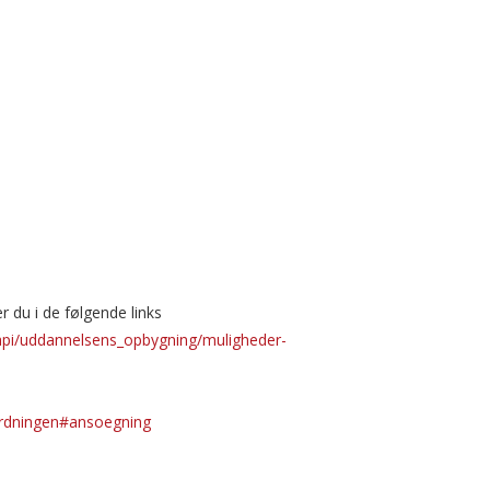
du i de følgende links
erapi/uddannelsens_opbygning/muligheder-
ordningen#ansoegning