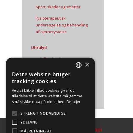
Sport, skader og smerter
Fysioterapeutisk
undersøgelse og behandling
af hjernerystelse
Ultralyd
Specialisering i
×
sportsfysioterapi
Dette website bruger
DEFAULT LANGUAGE
Tilmeldingsprocedure
tracking cookies
DANISH
Afmeldingsprocedure
Ved at klikke Tillad cookies giver du
tilladelse til at dette website må gemme
små stykke data på din enhed.
Detaljer
STRENGT NØDVENDIGE
YDEEVNE
Dansk Selskab for Sportsfysioterapi
MÅLRETNING AF