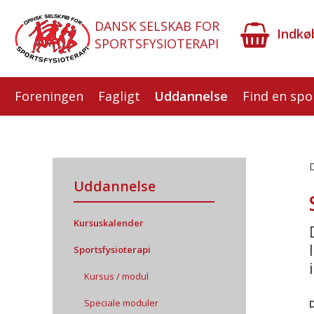
DANSK SELSKAB FOR
Indkø
SPORTSFYSIOTERAPI
Foreningen
Fagligt
Uddannelse
Find en spo
D
Uddannelse
Kursuskalender
Sportsfysioterapi
Kursus / modul
Speciale moduler