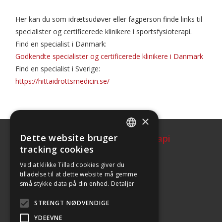
Her kan du som idrætsudøver eller fagperson finde links til
specialister og certificerede klinikere i sportsfysioterapi.
Find en specialist i Danmark:
Godkendte specialister og certificerede klinikere i Danmark
Find en specialist i Sverige:
https://hittaidrottsmedicin.se/
×
Dette website bruger
Dansk Selskab for Sportsfysioterapi
DEFAULT LANGUAGE
tracking cookies
DANISH
Ved at klikke Tillad cookies giver du
tilladelse til at dette website må gemme
små stykke data på din enhed.
Detaljer
Formand
Lars Damsbo
STRENGT NØDVENDIGE
ld@sportsfysioterapi.dk
YDEEVNE
Tlf.: 42 63 90 53